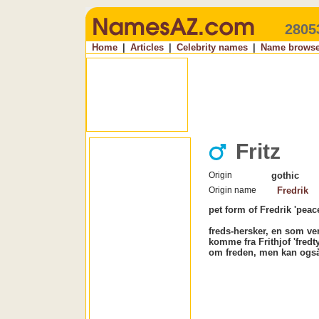
2805
Home
|
Articles
|
Celebrity names
|
Name browse
Fritz
Origin
gothic
Origin name
Fredrik
pet form of Fredrik 'peace
freds-hersker, en som v
komme fra Frithjof 'fredt
om freden, men kan også 